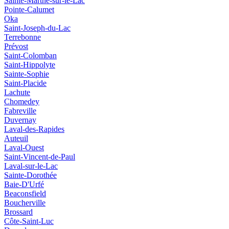
Sainte-Marthe-sur-le-Lac
Pointe-Calumet
Oka
Saint-Joseph-du-Lac
Terrebonne
Prévost
Saint-Colomban
Saint-Hippolyte
Sainte-Sophie
Saint-Placide
Lachute
Chomedey
Fabreville
Duvernay
Laval-des-Rapides
Auteuil
Laval-Ouest
Saint-Vincent-de-Paul
Laval-sur-le-Lac
Sainte-Dorothée
Baie-D'Urfé
Beaconsfield
Boucherville
Brossard
Côte-Saint-Luc