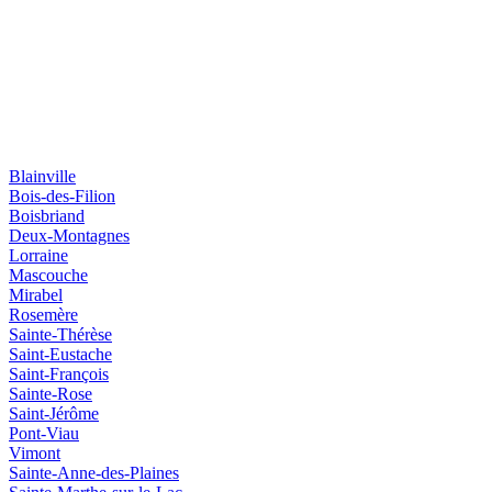
Blainville
Bois-des-Filion
Boisbriand
Deux-Montagnes
Lorraine
Mascouche
Mirabel
Rosemère
Sainte-Thérèse
Saint-Eustache
Saint-François
Sainte-Rose
Saint-Jérôme
Pont-Viau
Vimont
Sainte-Anne-des-Plaines