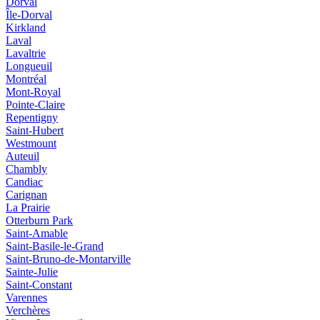
Dorval
Île-Dorval
Kirkland
Laval
Lavaltrie
Longueuil
Montréal
Mont-Royal
Pointe-Claire
Repentigny
Saint-Hubert
Westmount
Auteuil
Chambly
Candiac
Carignan
La Prairie
Otterburn Park
Saint-Amable
Saint-Basile-le-Grand
Saint-Bruno-de-Montarville
Sainte-Julie
Saint-Constant
Varennes
Verchères