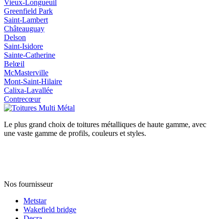
Vieux‑Longueuil
Greenfield Park
Saint‑Lambert
Châteauguay
Delson
Saint‑Isidore
Sainte‑Catherine
Belœil
McMasterville
Mont‑Saint‑Hilaire
Calixa‑Lavallée
Contrecœur
Le plus grand choix de toitures métalliques de haute gamme, avec
une vaste gamme de profils, couleurs et styles.
Nos fournisseur
Metstar
Wakefield bridge
Decra