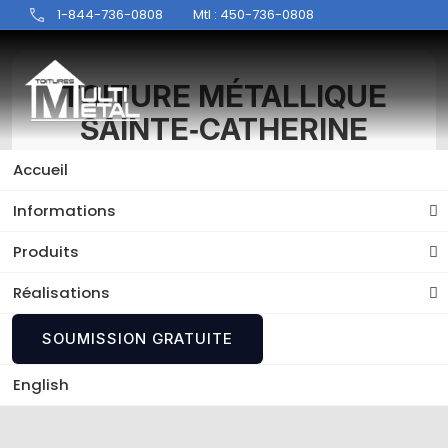
1-844-736-0808
Mtl : 450-736-0808
TOITURE MÉTALLIQUE
SAINTE‑CATHERINE
Accueil
Découvrez les services d'experts de Toitures
Multi-Métal, votre référence pour votre
Informations
Toiture métallique Sainte‑Catherine.
Produits
Réalisations
SOUMISSION GRATUITE
English