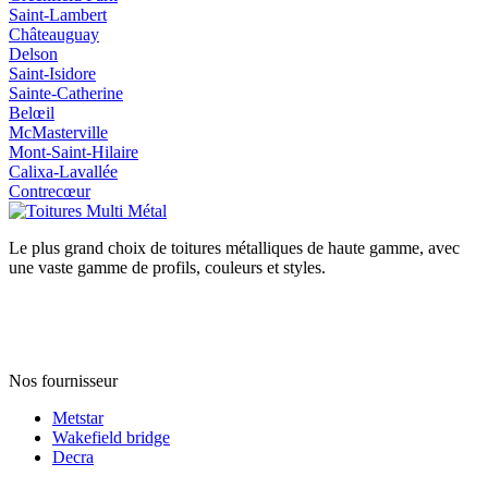
Saint‑Lambert
Châteauguay
Delson
Saint‑Isidore
Sainte‑Catherine
Belœil
McMasterville
Mont‑Saint‑Hilaire
Calixa‑Lavallée
Contrecœur
Le plus grand choix de toitures métalliques de haute gamme, avec
une vaste gamme de profils, couleurs et styles.
Nos fournisseur
Metstar
Wakefield bridge
Decra