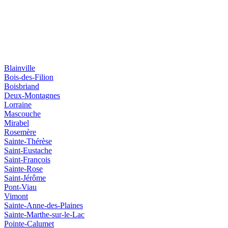
Blainville
Bois-des-Filion
Boisbriand
Deux-Montagnes
Lorraine
Mascouche
Mirabel
Rosemère
Sainte-Thérèse
Saint-Eustache
Saint-François
Sainte-Rose
Saint-Jérôme
Pont-Viau
Vimont
Sainte-Anne-des-Plaines
Sainte-Marthe-sur-le-Lac
Pointe-Calumet