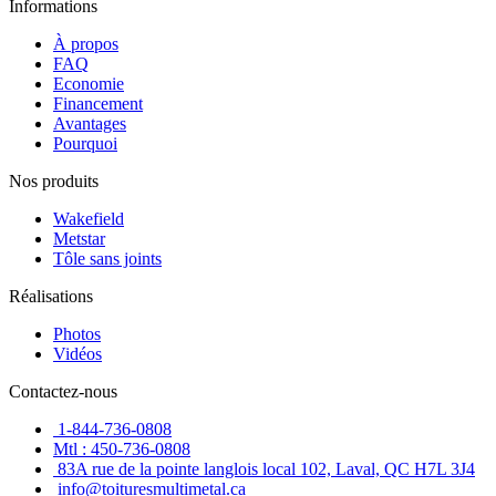
Informations
À propos
FAQ
Economie
Financement
Avantages
Pourquoi
Nos produits
Wakefield
Metstar
Tôle sans joints
Réalisations
Photos
Vidéos
Contactez-nous
1-844-736-0808
Mtl : 450-736-0808
83A rue de la pointe langlois local 102, Laval, QC H7L 3J4
info@toituresmultimetal.ca