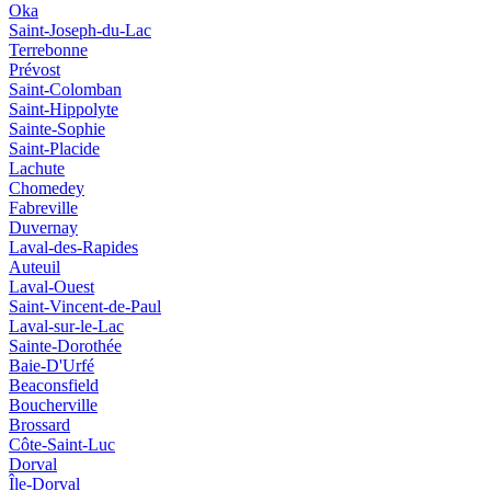
Oka
Saint-Joseph-du-Lac
Terrebonne
Prévost
Saint-Colomban
Saint-Hippolyte
Sainte-Sophie
Saint-Placide
Lachute
Chomedey
Fabreville
Duvernay
Laval-des-Rapides
Auteuil
Laval-Ouest
Saint-Vincent-de-Paul
Laval-sur-le-Lac
Sainte-Dorothée
Baie-D'Urfé
Beaconsfield
Boucherville
Brossard
Côte-Saint-Luc
Dorval
Île-Dorval