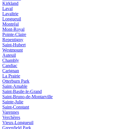
Kirkland
Laval
Lavaltrie
Longueuil
Montréal
Mont-Royal
Pointe-Claire
Repentigny
Saint-Hubert
Westmount
Auteuil
Chambly
Candiac
Carignan
La Prairie
Otterburn Park
Saint-Amable
Saint-Basile-le-Grand
Saint-Bruno-de-Montarville
Sainte-Julie
Saint-Constant
Varennes
Verchères
Vieux‑Longueuil
Greenfield Park