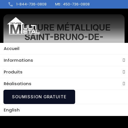
1-844-736-0808
Mtl : 450-736-0808
TOITURE MÉTALLIQUE
SAINT-BRUNO-DE-
MONTARVILLE
Accueil
Découvrez les services d'experts de Toitures
Informations
Multi-Métal, votre référence pour votre
Produits
Toiture métallique Saint-Bruno-de-
Montarville.
Réalisations
SOUMISSION GRATUITE
English