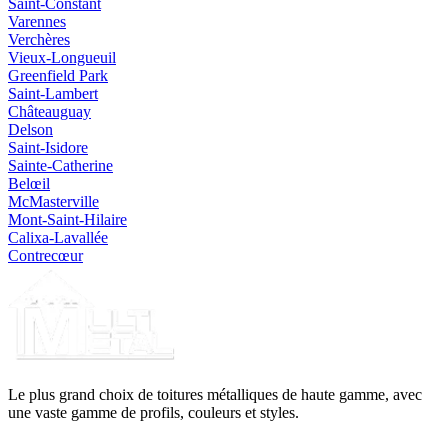
Saint-Constant
Varennes
Verchères
Vieux‑Longueuil
Greenfield Park
Saint‑Lambert
Châteauguay
Delson
Saint‑Isidore
Sainte‑Catherine
Belœil
McMasterville
Mont‑Saint‑Hilaire
Calixa‑Lavallée
Contrecœur
Le plus grand choix de toitures métalliques de haute gamme, avec
une vaste gamme de profils, couleurs et styles.