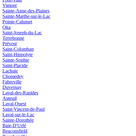
Vimont
Sainte-Anne-des-Plaines
Sainte-Marthe-sur-le-Lac
Pointe-Calumet
Oka
Saint-Joseph-du-Lac
Terrebonne
Prévost
Saint-Colomban
Saint-Hippolyte
Sainte-Sophie
Saint-Placide
Lachute
Chomedey
Fabreville
Duvernay
Laval-des-Rapides
Auteuil
Laval-Ouest
Saint-Vincent-de-Paul
Laval-sur-le-Lac
Sainte-Dorothée
Baie-D'Urfé
Beaconsfield