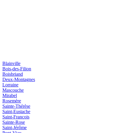
Blainville
Bois-des-Filion
Boisbriand
Deux-Montagnes
Lorraine
Mascouche
Mirabel
Rosemère
Sainte-Thérèse
Saint-Eustache
Saint-François
Sainte-Rose
Saint-Jérôme
Pont-Viau