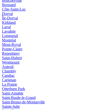
Boucherville
Brossard
Côte-Saint-Luc
Dorval
Île-Dorval
Kirkland
Laval
Lavaltrie
Longueuil
Montréal
Mont-Royal
Pointe-Claire
Repentigny
Saint-Hubert
Westmount
Auteuil
Chambly
Candiac
Carignan
La Prairie
Otterburn Park
Saint-Amable
Saint-Basile-le-Grand
Saint-Bruno-de-Montarville
Sainte-Julie