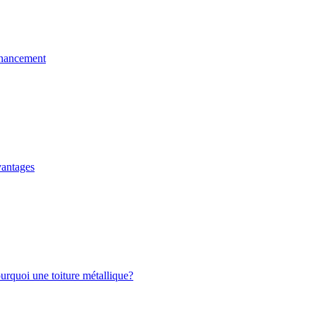
nancement
antages
rquoi une toiture métallique?