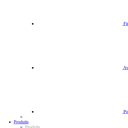
Fi
Av
Pou
Produits
Produits