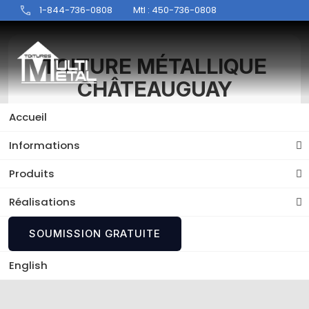
1-844-736-0808
Mtl : 450-736-0808
TOITURE MÉTALLIQUE
CHÂTEAUGUAY
Accueil
Découvrez les services d'experts de Toitures
Multi-Métal, votre référence pour votre
Informations
Toiture métallique Châteauguay.
Produits
Réalisations
SOUMISSION GRATUITE
English