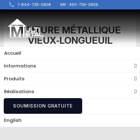
1-844-736-0808
Mtl : 450-736-0808
TOITURE MÉTALLIQUE
VIEUX‑LONGUEUIL
Accueil
Découvrez les services d'experts de Toitures
Multi-Métal, votre référence pour votre
Informations
Toiture métallique Vieux‑Longueuil.
Produits
Réalisations
SOUMISSION GRATUITE
English