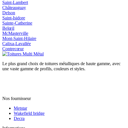
Saint‑Lambert
Châteauguay
Delson
Saint‑Isidore
Sainte‑Catherine
Belœil
McMasterville
Mont‑Saint‑Hilaire
Calixa‑Lavallée
Contrecœur
Le plus grand choix de toitures métalliques de haute gamme, avec
une vaste gamme de profils, couleurs et styles.
Nos fournisseur
Metstar
Wakefield bridge
Decra