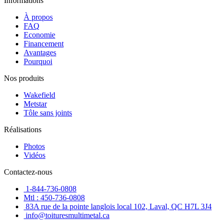
Informations
À propos
FAQ
Economie
Financement
Avantages
Pourquoi
Nos produits
Wakefield
Metstar
Tôle sans joints
Réalisations
Photos
Vidéos
Contactez-nous
1-844-736-0808
Mtl : 450-736-0808
83A rue de la pointe langlois local 102, Laval, QC H7L 3J4
info@toituresmultimetal.ca