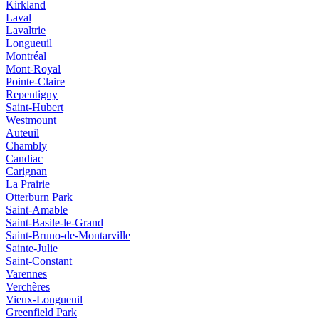
Kirkland
Laval
Lavaltrie
Longueuil
Montréal
Mont-Royal
Pointe-Claire
Repentigny
Saint-Hubert
Westmount
Auteuil
Chambly
Candiac
Carignan
La Prairie
Otterburn Park
Saint-Amable
Saint-Basile-le-Grand
Saint-Bruno-de-Montarville
Sainte-Julie
Saint-Constant
Varennes
Verchères
Vieux‑Longueuil
Greenfield Park