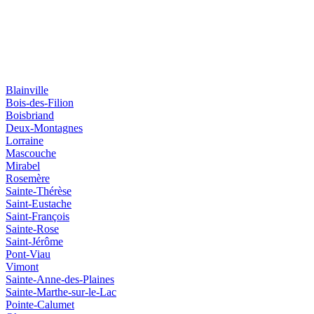
Blainville
Bois-des-Filion
Boisbriand
Deux-Montagnes
Lorraine
Mascouche
Mirabel
Rosemère
Sainte-Thérèse
Saint-Eustache
Saint-François
Sainte-Rose
Saint-Jérôme
Pont-Viau
Vimont
Sainte-Anne-des-Plaines
Sainte-Marthe-sur-le-Lac
Pointe-Calumet