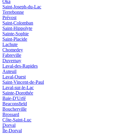
Oka
Saint-Joseph-du-Lac
Terrebonne
Prévost
Saint-Colomban
Saint-Hippolyte
Sainte-Sophie
Saint-Placide
Lachute
Chomedey
Fabreville
Duvernay
Laval-des-Rapides
Auteuil
Laval-Ouest
Saint-Vincent-de-Paul
Laval-sur-le-Lac
Sainte-Dorothée
Baie-D'Urfé
Beaconsfield
Boucherville
Brossard
Côte-Saint-Luc
Dorval
Île-Dorval