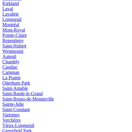
Kirkland
Laval
Lavaltrie
Longueuil
Montréal
Mont-Royal
Pointe-Claire
Repentigny
Saint-Hubert
Westmount
Auteuil
Chambly
Candiac
Carignan
La Prairie
Otterburn Park
Saint-Amable
Saint-Basile-le-Grand
Saint-Bruno-de-Montarville
Sainte-Julie
Saint-Constant
Varennes
Verchères
Vieux‑Longueuil
Greenfield Park