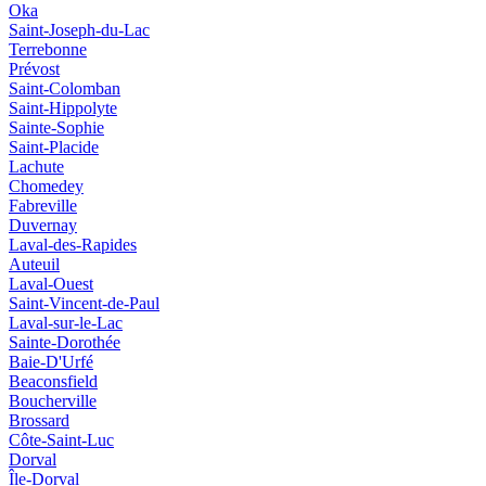
Oka
Saint-Joseph-du-Lac
Terrebonne
Prévost
Saint-Colomban
Saint-Hippolyte
Sainte-Sophie
Saint-Placide
Lachute
Chomedey
Fabreville
Duvernay
Laval-des-Rapides
Auteuil
Laval-Ouest
Saint-Vincent-de-Paul
Laval-sur-le-Lac
Sainte-Dorothée
Baie-D'Urfé
Beaconsfield
Boucherville
Brossard
Côte-Saint-Luc
Dorval
Île-Dorval