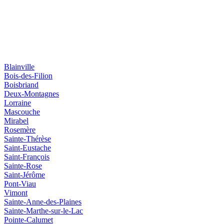
Blainville
Bois-des-Filion
Boisbriand
Deux-Montagnes
Lorraine
Mascouche
Mirabel
Rosemère
Sainte-Thérèse
Saint-Eustache
Saint-François
Sainte-Rose
Saint-Jérôme
Pont-Viau
Vimont
Sainte-Anne-des-Plaines
Sainte-Marthe-sur-le-Lac
Pointe-Calumet