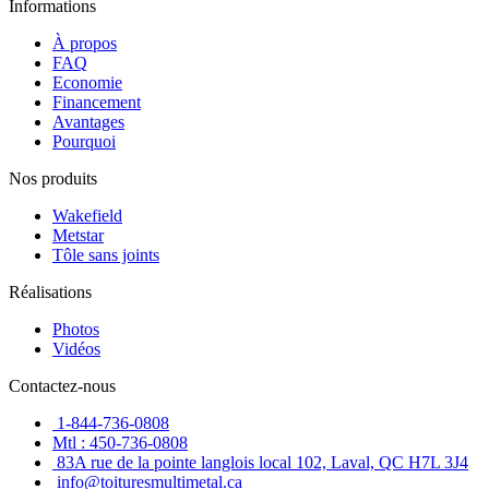
Informations
À propos
FAQ
Economie
Financement
Avantages
Pourquoi
Nos produits
Wakefield
Metstar
Tôle sans joints
Réalisations
Photos
Vidéos
Contactez-nous
1-844-736-0808
Mtl : 450-736-0808
83A rue de la pointe langlois local 102, Laval, QC H7L 3J4
info@toituresmultimetal.ca