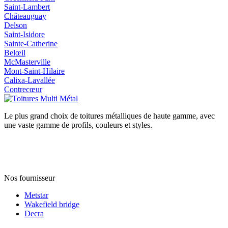
Saint‑Lambert
Châteauguay
Delson
Saint‑Isidore
Sainte‑Catherine
Belœil
McMasterville
Mont‑Saint‑Hilaire
Calixa‑Lavallée
Contrecœur
Le plus grand choix de toitures métalliques de haute gamme, avec
une vaste gamme de profils, couleurs et styles.
Nos fournisseur
Metstar
Wakefield bridge
Decra