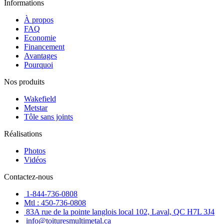
Informations
À propos
FAQ
Economie
Financement
Avantages
Pourquoi
Nos produits
Wakefield
Metstar
Tôle sans joints
Réalisations
Photos
Vidéos
Contactez-nous
1-844-736-0808
Mtl : 450-736-0808
83A rue de la pointe langlois local 102, Laval, QC H7L 3J4
info@toituresmultimetal.ca