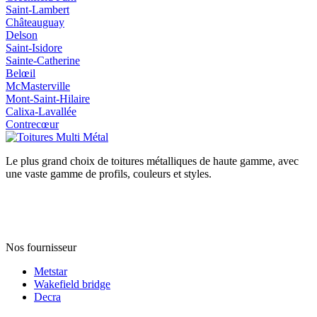
Saint‑Lambert
Châteauguay
Delson
Saint‑Isidore
Sainte‑Catherine
Belœil
McMasterville
Mont‑Saint‑Hilaire
Calixa‑Lavallée
Contrecœur
Le plus grand choix de toitures métalliques de haute gamme, avec
une vaste gamme de profils, couleurs et styles.
Nos fournisseur
Metstar
Wakefield bridge
Decra