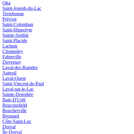
Oka
Saint-Joseph-du-Lac
Terrebonne
Prévost
Saint-Colomban
Saint-Hippolyte
Sainte-Sophie
Saint-Placide
Lachute
Chomedey
Fabreville
Duvernay
Laval-des-Rapides
Auteuil
Laval-Ouest
Saint-Vincent-de-Paul
Laval-sur-le-Lac
Sainte-Dorothée
Baie-D'Urfé
Beaconsfield
Boucherville
Brossard
Côte-Saint-Luc
Dorval
Île-Dorval