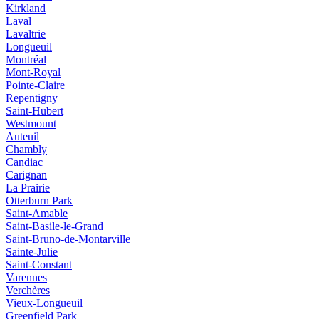
Kirkland
Laval
Lavaltrie
Longueuil
Montréal
Mont-Royal
Pointe-Claire
Repentigny
Saint-Hubert
Westmount
Auteuil
Chambly
Candiac
Carignan
La Prairie
Otterburn Park
Saint-Amable
Saint-Basile-le-Grand
Saint-Bruno-de-Montarville
Sainte-Julie
Saint-Constant
Varennes
Verchères
Vieux‑Longueuil
Greenfield Park