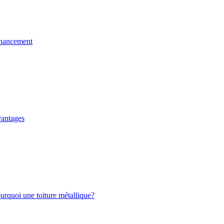
nancement
antages
rquoi une toiture métallique?