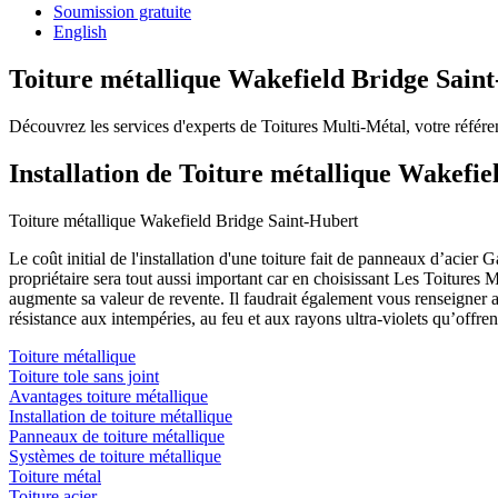
Soumission gratuite
English
Toiture métallique Wakefield Bridge Sain
Découvrez les services d'experts de Toitures Multi-Métal, votre référ
Installation de Toiture métallique Wakefi
Toiture métallique Wakefield Bridge Saint-Hubert
Le coût initial de l'installation d'une toiture fait de panneaux d’aci
propriétaire sera tout aussi important car en choisissant Les Toitures M
augmente sa valeur de revente. Il faudrait également vous renseigner 
résistance aux intempéries, au feu et aux rayons ultra-violets qu’offrent
Toiture métallique
Toiture tole sans joint
Avantages toiture métallique
Installation de toiture métallique
Panneaux de toiture métallique
Systèmes de toiture métallique
Toiture métal
Toiture acier