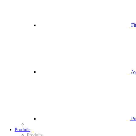
Fi
Av
Pou
Produits
Produits