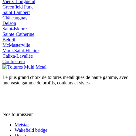
Vieux‑Longueuil
Greenfield Park
Saint‑Lambert
Châteauguay
Delson
Saint‑Isidore
Sainte‑Catherine
Belœil
McMasterville
Mont‑Saint‑Hilaire
Calixa‑Lavallée
Contrecœur
Le plus grand choix de toitures métalliques de haute gamme, avec
une vaste gamme de profils, couleurs et styles.
Nos fournisseur
Metstar
Wakefield bridge
Decra