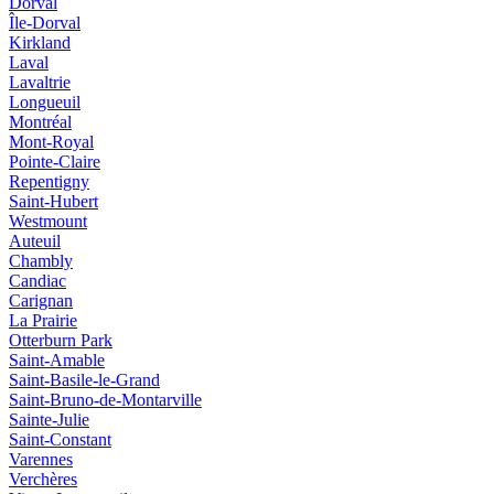
Dorval
Île-Dorval
Kirkland
Laval
Lavaltrie
Longueuil
Montréal
Mont-Royal
Pointe-Claire
Repentigny
Saint-Hubert
Westmount
Auteuil
Chambly
Candiac
Carignan
La Prairie
Otterburn Park
Saint-Amable
Saint-Basile-le-Grand
Saint-Bruno-de-Montarville
Sainte-Julie
Saint-Constant
Varennes
Verchères