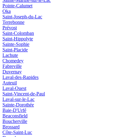
Sainte-Marthe-sur-le-Lac
Pointe-Calumet
Oka
Saint-Joseph-du-Lac
Terrebonne
Prévost
Saint-Colomban
Saint-Hippolyte
Sainte-Sophie
Saint-Placide
Lachute
Chomedey
Fabreville
Duvernay
Laval-des-Rapides
Auteuil
Laval-Ouest
Saint-Vincent-de-Paul
Laval-sur-le-Lac
Sainte-Dorothée
Baie-D'Urfé
Beaconsfield
Boucherville
Brossard
Côte-Saint-Luc