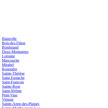
Blainville
Bois-des-Filion
Boisbriand
Deux-Montagnes
Lorraine
Mascouche
Mirabel
Rosemère
Sainte-Thérèse
Saint-Eustache
Saint-François
Sainte-Rose
Saint-Jérôme
Pont-Viau
Vimont
Sainte-Anne-des-Plaines